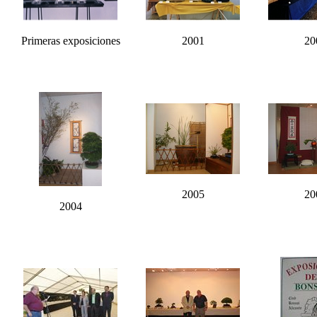
Primeras exposiciones
2001
20
2005
20
2004